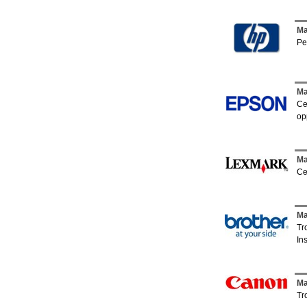
Ma
Pe
.
Ma
Ce
op
.
Ma
Ce
.
Ma
Tr
In
.
Ma
Tr