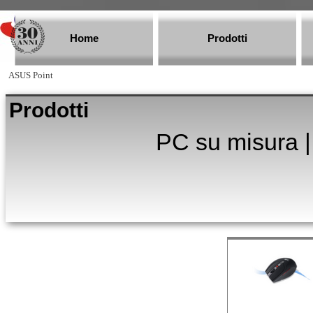
Vai ai contenuti
Home
Prodotti
ASUS Point
Prodotti
PC su misura |