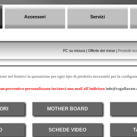
Salta menù
Accessori
▼
Servizi
▼
PC su misura | Offerte del mese |
Prodotti ric
one nel fornirvi la quotazione per ogni tipo di prodotto necessario per la configur
 un preventivo personalizzato inviateci una mail all'indirizzo
info@csgallarate
ORI
MOTHER BOARD
D
SCHEDE VIDEO
T