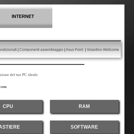
INTERNET
▼
▼
ondizionati
|
Componenti assemblaggio
|
Asus Point
|
Volantino Wellcome
azione del tuo PC ideale.
.com
CPU
RAM
ASTIERE
SOFTWARE