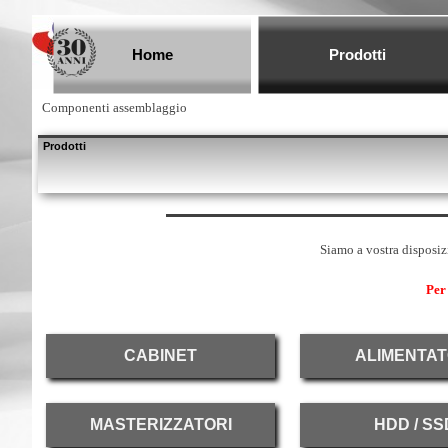
Vai ai contenuti
Home
Prodotti
Componenti assemblaggio
Prodotti
Siamo a vostra disposizi
Per
CABINET
ALIMENTAT
MASTERIZZATORI
HDD / SS