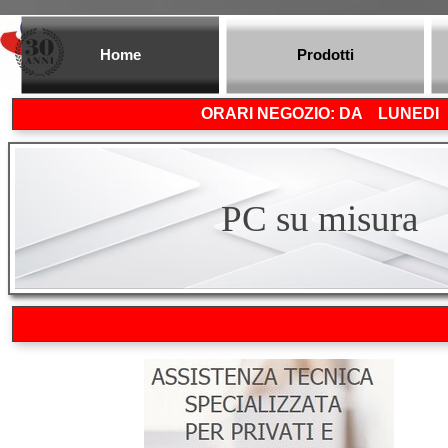
Vai ai contenuti
Scopri le nostre configurazioni o richi
Home
Prodotti
tua configurazione personalizzata
ORARI NEGOZIO: DA LUNEDI A
Clicca qui
PC su misura